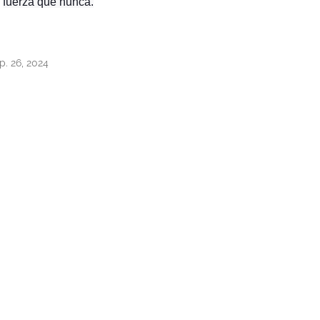
fuerza que nunca.
p. 26, 2024