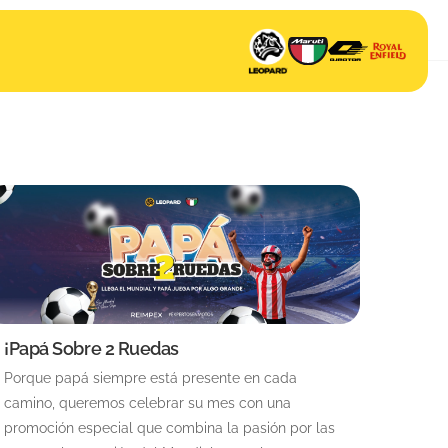
¡Papá Sobre 2 Ruedas
Porque papá siempre está presente en cada
camino, queremos celebrar su mes con una
promoción especial que combina la pasión por las