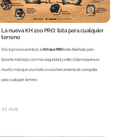
La nueva KH 200 PRO: lista para cualquier
terreno
Si lo tuyo es la aventura, la
KH 200 PRO
está diseñada para
llevarte más lejos, con más seguridad y estilo. Esta máquina es
mucho más que una moto: es una herramienta de conquista
para cualquier terreno.
l. 07, 2025